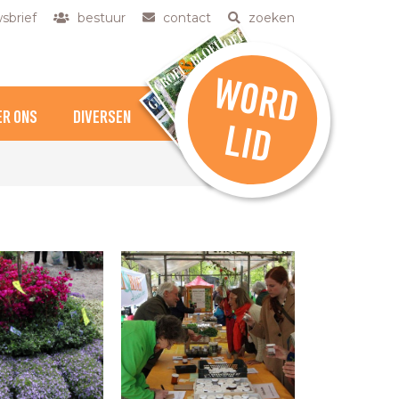
sbrief
bestuur
contact
zoeken
W
O
R
D
ER ONS
DIVERSEN
L
ID