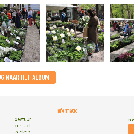
UG NAAR HET ALBUM
Informatie
bestuur
me
contact
zoeken