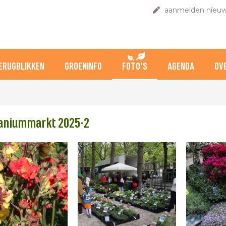
aanmelden nieuw
ERUGBLIKKEN
GROENINFO
FOTO'S
AGENDA
OV
raniummarkt 2025-2