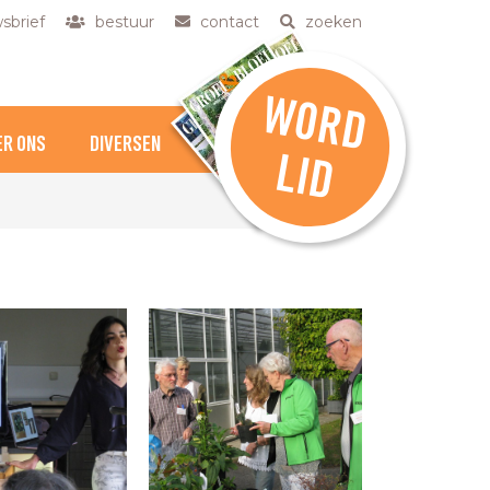
sbrief
bestuur
contact
zoeken
W
O
R
D
ER ONS
DIVERSEN
L
ID