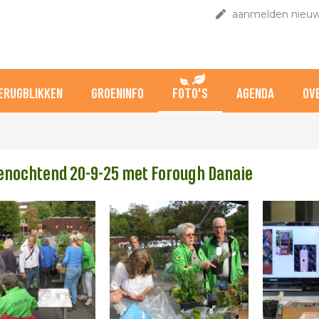
aanmelden nieuw
ERUGBLIKKEN
GROENINFO
FOTO'S
AGENDA
OV
enochtend 20-9-25 met Forough Danaie