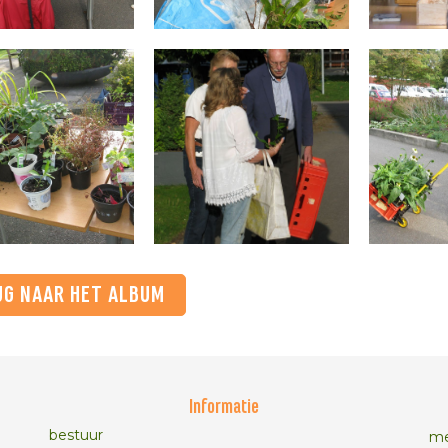
UG NAAR HET ALBUM
Informatie
bestuur
me