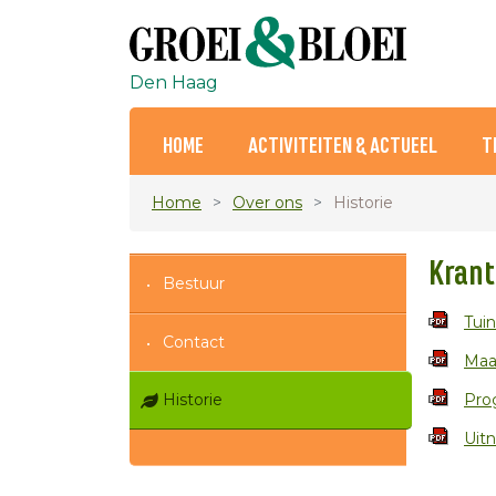
Den Haag
HOME
ACTIVITEITEN & ACTUEEL
T
Home
Over ons
Historie
Krant
Bestuur
Tui
Contact
Maa
Historie
Pro
Uitn